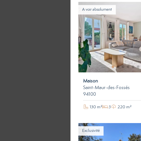
A voir absolument
Maison
Saint-Maur-des-Fossés
94100
130 m²
3
220 m²
Exclusivité