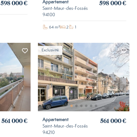
598 000 €
598 000 €
Appartement
0
Saint-Maur-des-Fossés
94100
64 m²
2
1
Exclusivité
561 000 €
561 000 €
Appartement
Saint-Maur-des-Fossés
94210