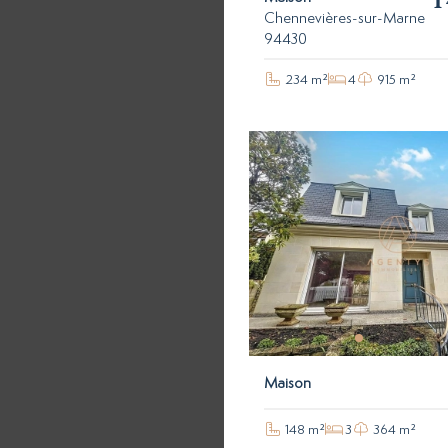
1
Chennevières-sur-Marne
94430
234 m²
4
915 m²
Maison
148 m²
3
364 m²