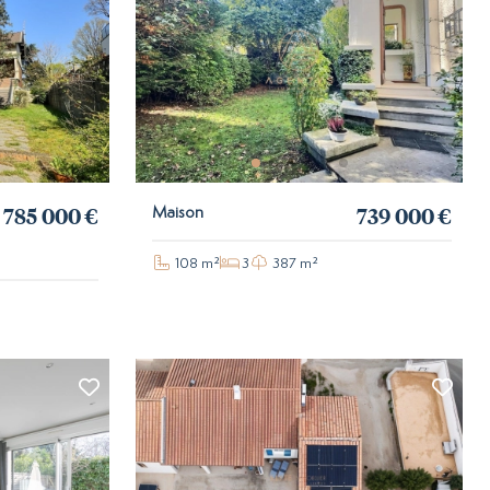
785 000 €
739 000 €
Maison
108 m²
3
387 m²