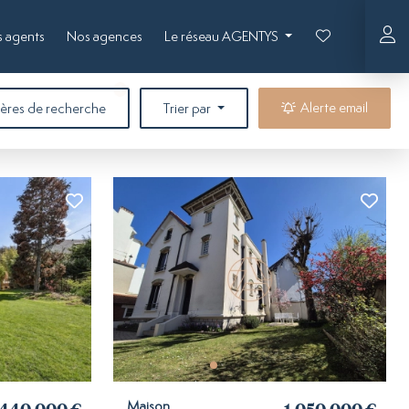
 agents
Nos agences
Le réseau AGENTYS
filtres sélectionnés
1
Alerte email
tères de recherche
Trier par
Maison