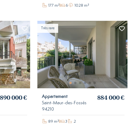
177 m²
6
1028 m²
Très rare
890 000 €
884 000 €
Appartement
Saint-Maur-des-Fossés
94210
89 m²
3
2