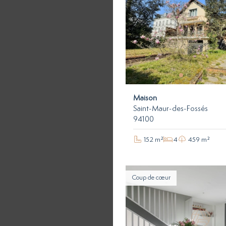
Maison
Saint-Maur-des-Fossés
94100
152 m²
4
459 m²
Coup de cœur