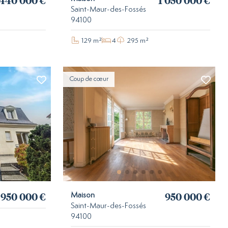
 440 000 €
1 050 000 €
Saint-Maur-des-Fossés
94100
129 m²
4
295 m²
Coup de cœur
950 000 €
950 000 €
Maison
Saint-Maur-des-Fossés
94100