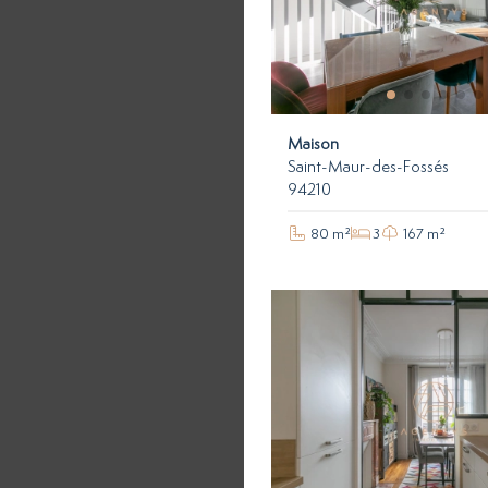
Maison
Saint-Maur-des-Fossés
94210
80 m²
3
167 m²