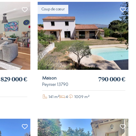
Coup de cœur
829 000 €
790 000 €
Maison
Peynier 13790
141 m²
4
1009 m²