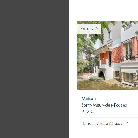
Exclusivité
Maison
Saint-Maur-des-Fossés
94210
195 m²
4
449 m²