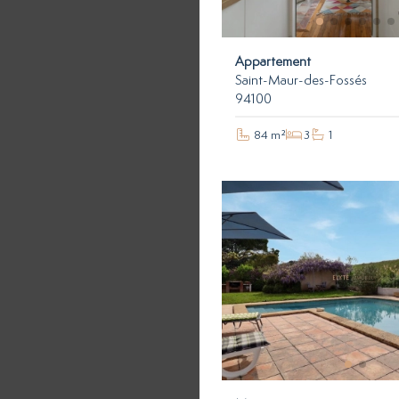
Appartement
Saint-Maur-des-Fossés
94100
84 m²
3
1