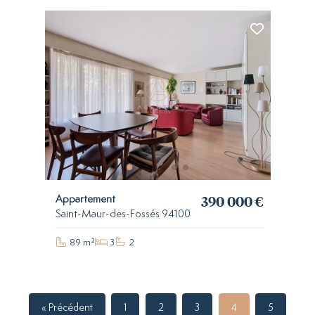
390 000 €
Appartement
Saint-Maur-des-Fossés 94100
89 m²
3
2
« Précédent
1
2
3
4
5