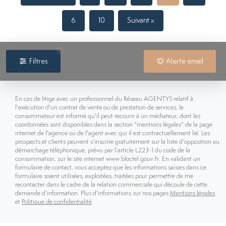
6
10
Suivant »
filtres sélectionnés
1
Filtres
Alerte email
En cas de litige avec un professionnel du Réseau AGENTYS relatif à
l'exécution d'un contrat de vente ou de prestation de services, le
consommateur est informé qu'il peut recourir à un médiateur, dont les
coordonnées sont disponibles dans la section "mentions légales" de la page
internet de l'agence ou de l'agent avec qui il est contractuellement lié. Les
prospects et clients peuvent s’inscrire gratuitement sur la liste d’opposition au
démarchage téléphonique, prévu par l’article L223-1 du code de la
consommation, sur le site internet www.bloctel.gouv.fr. En validant un
formulaire de contact, vous acceptez que les informations saisies dans ce
formulaire soient utilisées, exploitées, traitées pour permettre de me
recontacter dans le cadre de la relation commerciale qui découle de cette
demande d’information. Plus d'informations sur nos pages
Mentions légales
et
Politique de confidentialité
.