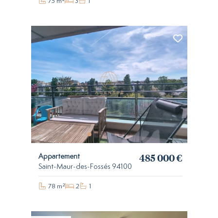
75 m²
3
1
485 000 €
Appartement
Saint-Maur-des-Fossés 94100
78 m²
2
1