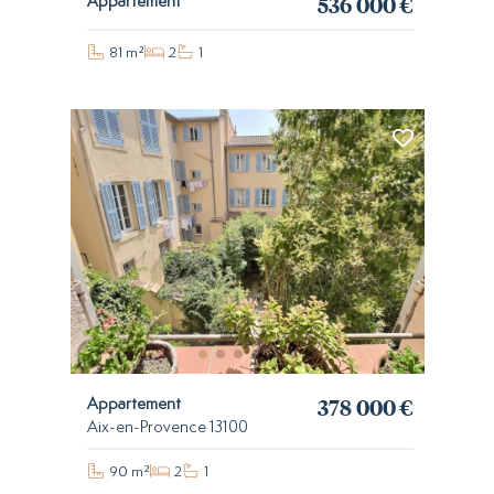
536 000 €
Appartement
81 m²
2
1
378 000 €
Appartement
Aix-en-Provence 13100
90 m²
2
1