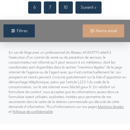
6
7
10
Suivant »
filtres sélectionnés
1
Filtres
Alerte email
En cas de litige avec un professionnel du Réseau AGENTYS relatif à
l'exécution d'un contrat de vente ou de prestation de services, le
consommateur est informé qu'il peut recourir à un médiateur, dont les
coordonnées sont disponibles dans la section "mentions légales" de la page
internet de l'agence ou de l'agent avec qui il est contractuellement lié. Les
prospects et clients peuvent s’inscrire gratuitement sur la liste d’opposition au
démarchage téléphonique, prévu par l’article L223-1 du code de la
consommation, sur le site internet www.bloctel.gouv.fr. En validant un
formulaire de contact, vous acceptez que les informations saisies dans ce
formulaire soient utilisées, exploitées, traitées pour permettre de me
recontacter dans le cadre de la relation commerciale qui découle de cette
demande d’information. Plus d'informations sur nos pages
Mentions légales
et
Politique de confidentialité
.