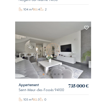
104 m²
4
2
735 000 €
Appartement
Saint-Maur-des-Fossés 94100
105 m²
3
0