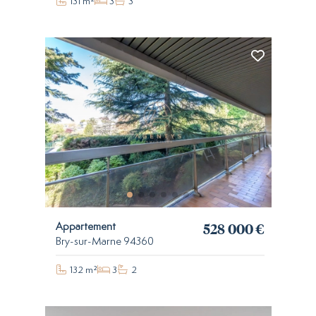
131 m²
3
3
528 000 €
Appartement
Bry-sur-Marne 94360
132 m²
3
2