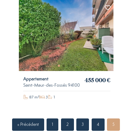
455 000 €
Appartement
Saint-Maur-des-Fossés 94100
87 m²
3
1
« Précédent
1
2
3
4
5