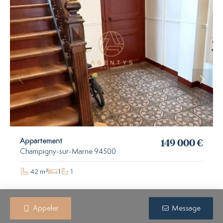
149 000 €
Appartement
Champigny-sur-Marne 94500
42 m²
1
1
Appeler
Message