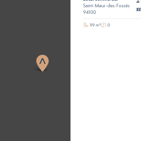
2
Saint-Maur-des-Fossés
m
94100
119 m²
0