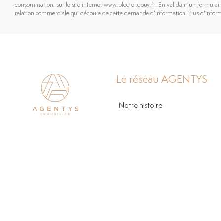
consommation, sur le site internet www.bloctel.gouv.fr. En validant un formulaire
relation commerciale qui découle de cette demande d’information. Plus d'infor
Le réseau AGENTYS
Notre histoire
La culture d'entreprise
Nos agences
Nos agents
Nous recrutons
Mentions légales
Politique de confidentialité
Nous contacter