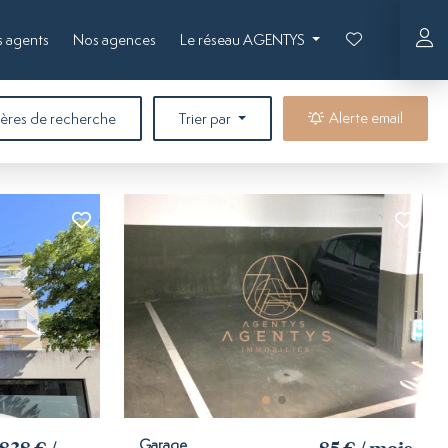
 agents
Nos agences
Le réseau AGENTYS
filtres sélectionnés
1
Alerte email
tères de recherche
Trier par
Garage