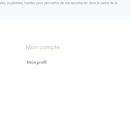
sées, exploitées, traitées pour permettre de me recontacter dans le cadre de la
Mon compte
Mon profil
Mes biens favoris
Mes alertes email
Mon extranet