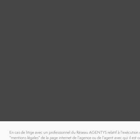
En cas de litige avec un professionnel du Réseau AGENTYS relatif à l'exécution 
"mentions légales" de la page internet de l'agence ou de l'agent avec qui il est 