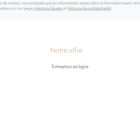
 de contact, vous acceptez que les informations saisies dans ce formulaire soient utili
mations sur nos pages
Mentions légales
et
Politique de confidentialité
.
Notre offre
Estimation en ligne
Actualités
Biens vendus
Biens à vendre
Biens à louer
Vendre son bien