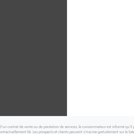
d'un contrat de vente ou de prestation de services, le consommateur est informé qu'il 
contractuellement lié. Les prospects et clients peuvent s’inscrire gratuitement sur la l