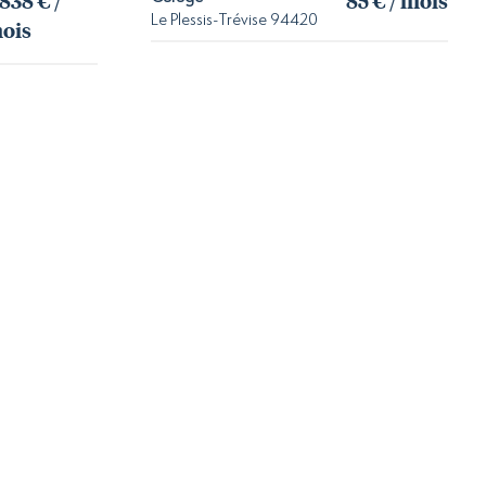
 838 € /
85 € / mois
Le Plessis-Trévise 94420
ois