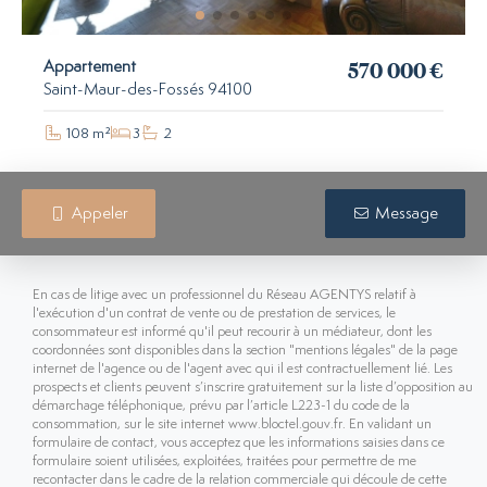
570 000 €
Appartement
Saint-Maur-des-Fossés 94100
108 m²
3
2
Appeler
Message
En cas de litige avec un professionnel du Réseau AGENTYS relatif à
l'exécution d'un contrat de vente ou de prestation de services, le
consommateur est informé qu'il peut recourir à un médiateur, dont les
coordonnées sont disponibles dans la section "mentions légales" de la page
internet de l'agence ou de l'agent avec qui il est contractuellement lié. Les
prospects et clients peuvent s’inscrire gratuitement sur la liste d’opposition au
démarchage téléphonique, prévu par l’article L223-1 du code de la
consommation, sur le site internet www.bloctel.gouv.fr. En validant un
formulaire de contact, vous acceptez que les informations saisies dans ce
formulaire soient utilisées, exploitées, traitées pour permettre de me
recontacter dans le cadre de la relation commerciale qui découle de cette