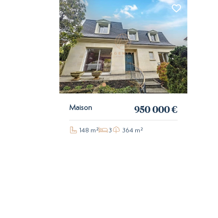
950 000 €
Maison
148 m²
3
364 m²